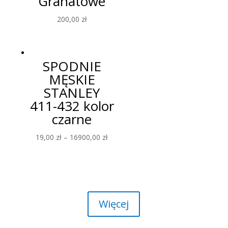
Granatowe
góry, oceniając zachowania graczy i rozkładając karty
200,00
zł
na stole. Złoto mieni się w blasku lamp, a emocje
sięgają zenitu. Kto w tym szaleństwie zdoła wyjść
zwycięsko?
SPODNIE
Nocne godziny są połączone z magią kasynowych
rozrywek, gdzie 1 gr Pan algorytm pełni rolę kierownika
MĘSKIE
losów. Gracze z całego świata zjeżdżają się tutaj,
STANLEY
gotowi poddać się mrocznej uwodzicielskiej mocy
411-432 kolor
kasynowych gier. Intratne wygrane kuszą, ale czy cena,
czarne
jaką trzeba zapłacić, nie jest zbyt wysoka?
19,00
zł
–
16900,00
zł
Więcej