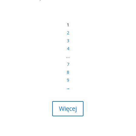
1
2
3
4
…
7
8
9
→
Więcej