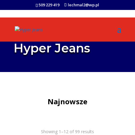
509 229 419
lechmal2@wp.pl
Hyper Jeans
Najnowsze
Showing 1–12 of 99 results