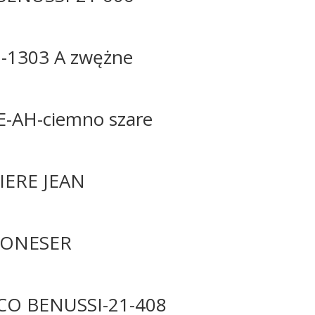
1303 A zwężne
-AH-ciemno szare
IERE JEAN
KONESER
CO BENUSSI-21-408