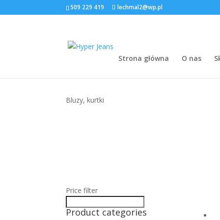
509 229 419
lechmal2@wp.pl
Strona główna
O nas
S
Bluzy, kurtki
Price filter
Product categories