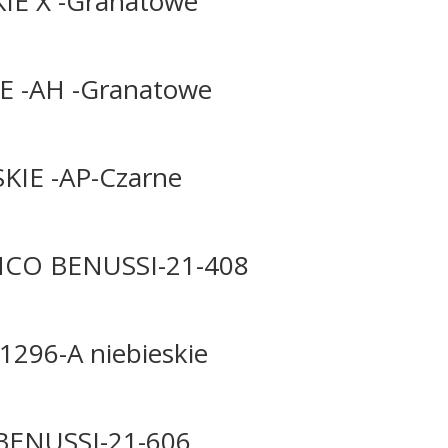
IE X -Granatowe
E -AH -Granatowe
KIE -AP-Czarne
CO BENUSSI-21-408
96-A niebieskie
ENUSSI-21-606