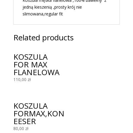
Koszula męska flanelowa ,100% bawełny z
jedną kieszenią ,prosty krój nie
slimowana,regular fit
Related products
KOSZULA
FOR MAX
FLANELOWA
110,00
zł
KOSZULA
FORMAX,KON
EESER
80,00
zł