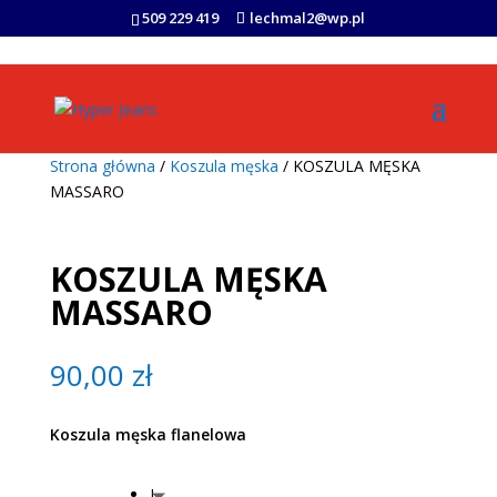
509 229 419
lechmal2@wp.pl
Strona główna
/
Koszula męska
/ KOSZULA MĘSKA
MASSARO
KOSZULA MĘSKA
MASSARO
90,00
zł
Koszula męska flanelowa
L