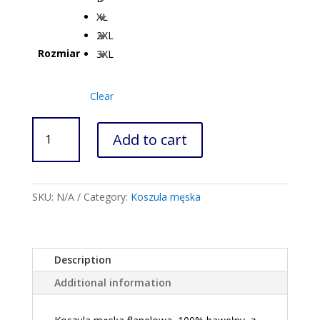
XL
2XL
Rozmiar
3XL
Clear
KOSZULA
Add to cart
MĘSKA
MASSARO
quantity
SKU:
N/A
Category:
Koszula męska
Description
Additional information